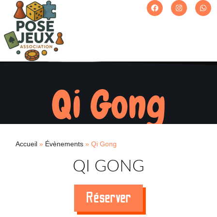
Qi Gong
Accueil
»
Évènements
»
Qi Gong
QI GONG
Réserver