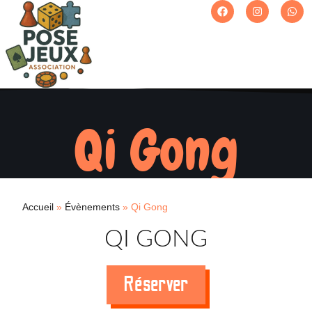
Qi Gong
Accueil
»
Évènements
»
Qi Gong
QI GONG
Réserver