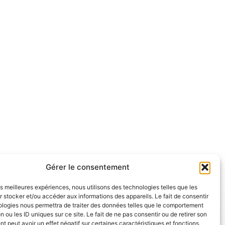
alendar
Office 365
O
Gérer le consentement
les meilleures expériences, nous utilisons des technologies telles que les
 stocker et/ou accéder aux informations des appareils. Le fait de consentir
ologies nous permettra de traiter des données telles que le comportement
n ou les ID uniques sur ce site. Le fait de ne pas consentir ou de retirer son
 peut avoir un effet négatif sur certaines caractéristiques et fonctions.