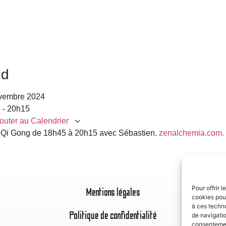
nd
vembre 2024
 - 20h15
outer au Calendrier
 Qi Gong de 18h45 à 20h15 avec Sébastien.
zenalchemia.com.
charger ICS
Calendrier Google
iC
Pour offrir 
Mentions légales
cookies pour
à ces techn
Politique de confidentialité
de navigatio
consentement