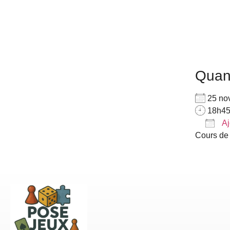
Qua
25 no
18h45
Aj
Cours de
Télé