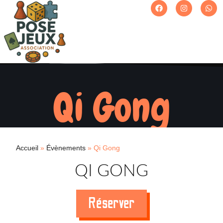
Qi Gong
Accueil
»
Évènements
»
Qi Gong
QI GONG
Réserver