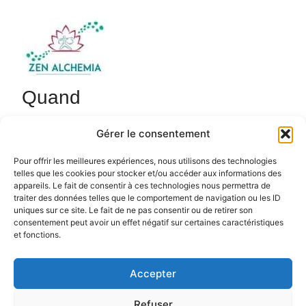
Quand
8 juin 2026
Gérer le consentement
18h45 - 20h15
Ajouter au Calendrier
Pour offrir les meilleures expériences, nous utilisons des technologies
telles que les cookies pour stocker et/ou accéder aux informations des
Cours de Qi Gong de 18h45 à 20h15 avec Sébastien.
Télécharger ICS
Calendrier Google
appareils. Le fait de consentir à ces technologies nous permettra de
zenalchemia.com.
traiter des données telles que le comportement de navigation ou les ID
uniques sur ce site. Le fait de ne pas consentir ou de retirer son
consentement peut avoir un effet négatif sur certaines caractéristiques
et fonctions.
Accepter
Politique de confidentialité
Politique de cookies (UE)
Refuser