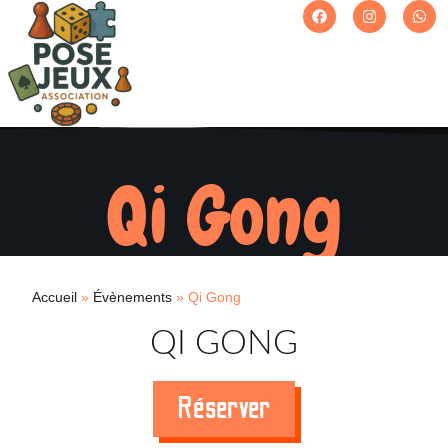
Qi Gong
Accueil
»
Évènements
»
Qi Gong
QI GONG
Réserver