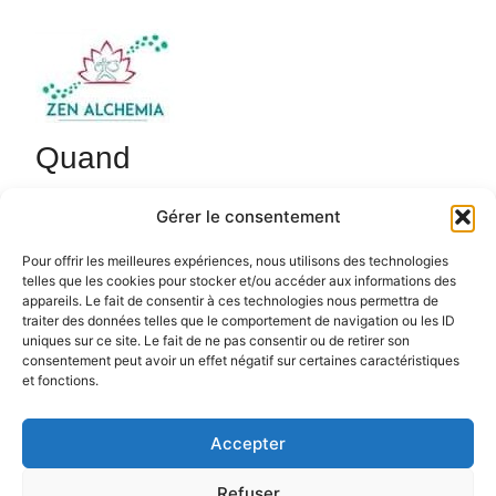
Quand
29 décembre 2025
Gérer le consentement
18h45 - 20h15
Ajouter au Calendrier
Pour offrir les meilleures expériences, nous utilisons des technologies
telles que les cookies pour stocker et/ou accéder aux informations des
Cours de Qi Gong de 18h45 à 20h15 avec Sébastien.
Télécharger ICS
Calendrier Google
appareils. Le fait de consentir à ces technologies nous permettra de
zenalchemia.com.
traiter des données telles que le comportement de navigation ou les ID
uniques sur ce site. Le fait de ne pas consentir ou de retirer son
consentement peut avoir un effet négatif sur certaines caractéristiques
et fonctions.
Accepter
Politique de confidentialité
Politique de cookies (UE)
Refuser