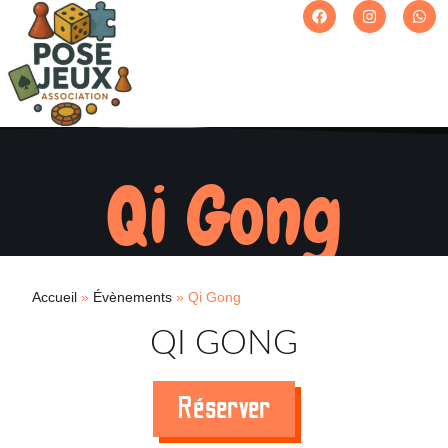
Qi Gong
Accueil
»
Évènements
»
Qi Gong
QI GONG
Réserver