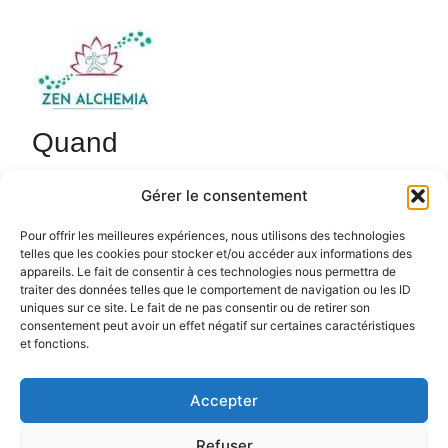
Quand
24 novembre 2025
Gérer le consentement
18h45 - 20h15
Ajouter au Calendrier
Pour offrir les meilleures expériences, nous utilisons des technologies
telles que les cookies pour stocker et/ou accéder aux informations des
Cours de Qi Gong de 18h45 à 20h15 avec Sébastien.
Télécharger ICS
Calendrier Google
appareils. Le fait de consentir à ces technologies nous permettra de
zenalchemia.com.
traiter des données telles que le comportement de navigation ou les ID
uniques sur ce site. Le fait de ne pas consentir ou de retirer son
consentement peut avoir un effet négatif sur certaines caractéristiques
et fonctions.
Accepter
Politique de confidentialité
Politique de cookies (UE)
Refuser