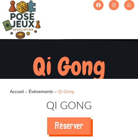
Qi Gong
Accueil
»
Évènements
»
Qi Gong
QI GONG
Réserver