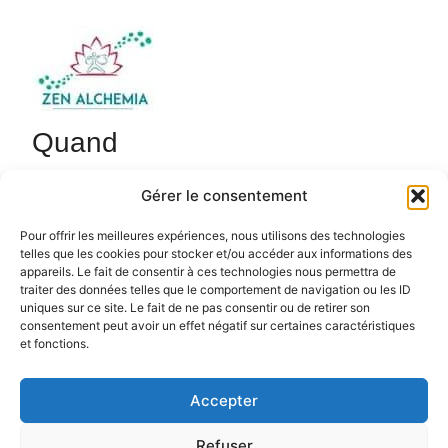
Quand
27 octobre 2025
Gérer le consentement
18h45 - 20h15
Ajouter au Calendrier
Pour offrir les meilleures expériences, nous utilisons des technologies
telles que les cookies pour stocker et/ou accéder aux informations des
Cours de Qi Gong de 18h45 à 20h15 avec Sébastien.
Télécharger ICS
Calendrier Google
appareils. Le fait de consentir à ces technologies nous permettra de
zenalchemia.com.
traiter des données telles que le comportement de navigation ou les ID
uniques sur ce site. Le fait de ne pas consentir ou de retirer son
consentement peut avoir un effet négatif sur certaines caractéristiques
et fonctions.
Accepter
Politique de confidentialité
Politique de cookies (UE)
Refuser