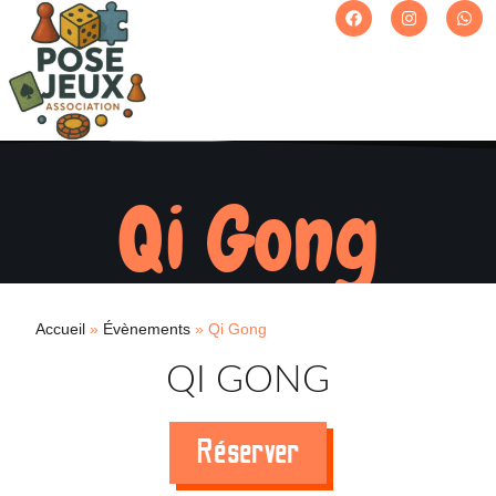
Qi Gong
Accueil
»
Évènements
»
Qi Gong
QI GONG
Réserver