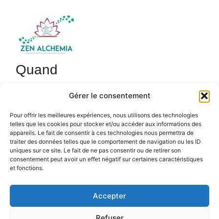
Quand
22 septembre 2025
Gérer le consentement
18h45 - 20h15
Ajouter au Calendrier
Pour offrir les meilleures expériences, nous utilisons des technologies
telles que les cookies pour stocker et/ou accéder aux informations des
Cours de Qi Gong de 18h45 à 20h15 avec Sébastien.
Télécharger ICS
Calendrier Google
appareils. Le fait de consentir à ces technologies nous permettra de
zenalchemia.com.
traiter des données telles que le comportement de navigation ou les ID
uniques sur ce site. Le fait de ne pas consentir ou de retirer son
consentement peut avoir un effet négatif sur certaines caractéristiques
et fonctions.
Accepter
Politique de confidentialité
Politique de cookies (UE)
Refuser