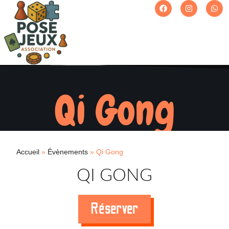
Qi Gong
Accueil
»
Évènements
»
Qi Gong
QI GONG
Réserver