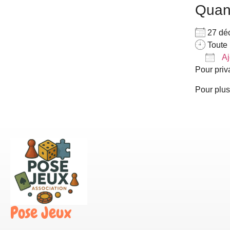
Qua
27 dé
Toute 
Aj
Pour priv
Télé
Pour plus
Pose Jeux