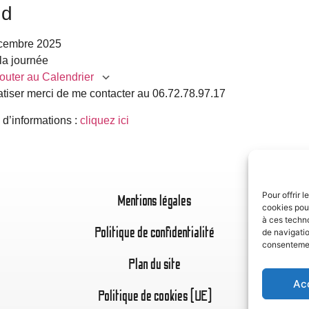
nd
cembre 2025
la journée
outer au Calendrier
atiser merci de me contacter au 06.72.78.97.17
charger ICS
Calendrier Google
iC
 d’informations :
cliquez ici
Pour offrir 
Mentions légales
cookies pour
à ces techn
Politique de confidentialité
de navigatio
consentement
Plan du site
Ac
Politique de cookies (UE)