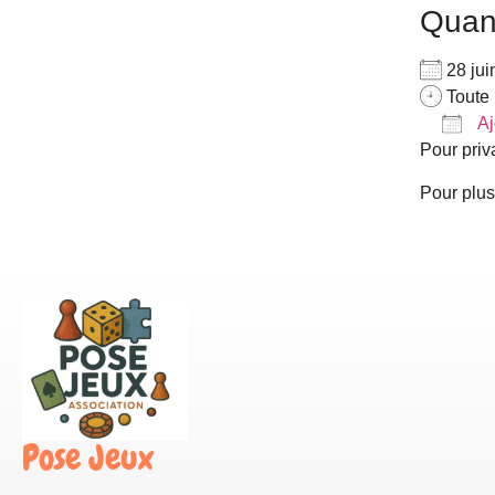
Qua
28 ju
Toute 
Aj
Pour priv
Télé
Pour plus
Pose Jeux