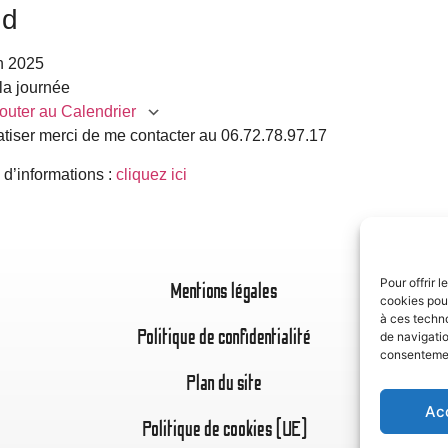
nd
in 2025
la journée
outer au Calendrier
atiser merci de me contacter au 06.72.78.97.17
charger ICS
Calendrier Google
iC
 d’informations :
cliquez ici
Pour offrir 
Mentions légales
cookies pour
à ces techn
Politique de confidentialité
de navigatio
consentement
Plan du site
Ac
Politique de cookies (UE)