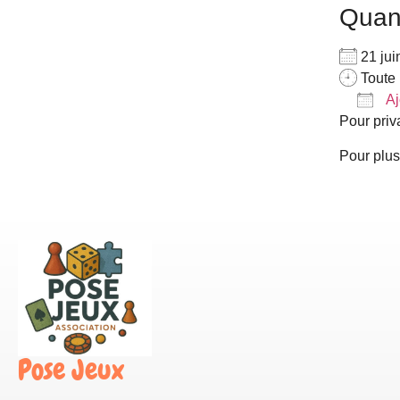
Qua
21 ju
Toute 
Aj
Pour priv
Télé
Pour plus
Pose Jeux