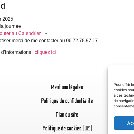
nd
in 2025
la journée
outer au Calendrier
atiser merci de me contacter au 06.72.78.97.17
charger ICS
Calendrier Google
iC
 d’informations :
cliquez ici
Pour offrir 
Mentions légales
cookies pour
à ces techn
Politique de confidentialité
de navigatio
consentement
Plan du site
Ac
Politique de cookies (UE)