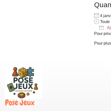
Qua
4 jan
Toute 
Aj
Pour priv
Télé
Pour plus
Pose Jeux