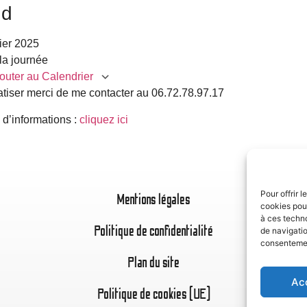
nd
vier 2025
la journée
outer au Calendrier
atiser merci de me contacter au 06.72.78.97.17
charger ICS
Calendrier Google
iC
 d’informations :
cliquez ici
Pour offrir 
Mentions légales
cookies pour
à ces techn
Politique de confidentialité
de navigatio
consentement
Plan du site
Ac
Politique de cookies (UE)