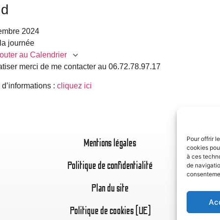
nd
embre 2024
la journée
outer au Calendrier
atiser merci de me contacter au 06.72.78.97.17
charger ICS
Calendrier Google
iC
 d’informations :
cliquez ici
Pour offrir 
Mentions légales
cookies pour
à ces techn
Politique de confidentialité
de navigatio
consentement
Plan du site
Ac
Politique de cookies (UE)