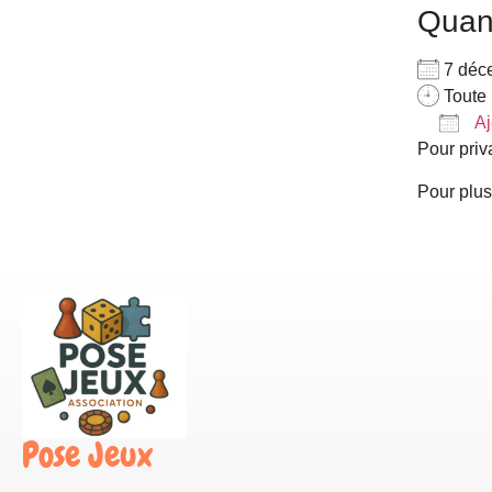
Qua
7 déc
Toute 
Aj
Pour priv
Télé
Pour plus
Pose Jeux