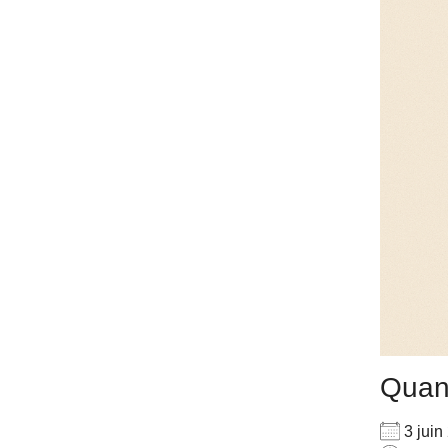
Qua
3 jui