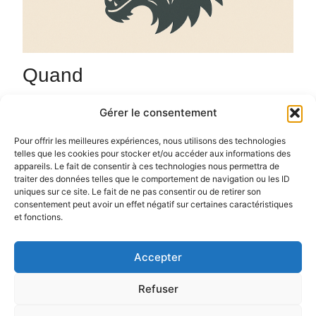
Quand
11 mars 2026
Gérer le consentement
20h00 - 23h00
Ajouter au Calendrier
Pour offrir les meilleures expériences, nous utilisons des technologies
telles que les cookies pour stocker et/ou accéder aux informations des
Un mercredi sur 2 / et un vendredi sur 2 parties de
Télécharger ICS
Calendrier Google
appareils. Le fait de consentir à ces technologies nous permettra de
Loup Garou à partir de 20h, ouverture dès 19h
traiter des données telles que le comportement de navigation ou les ID
uniques sur ce site. Le fait de ne pas consentir ou de retirer son
consentement peut avoir un effet négatif sur certaines caractéristiques
et fonctions.
Accepter
Politique de confidentialité
Politique de cookies (UE)
Refuser