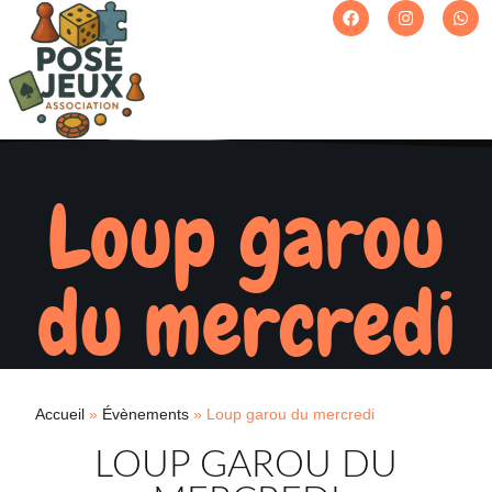
Loup garou
du mercredi
Accueil
»
Évènements
»
Loup garou du mercredi
LOUP GAROU DU