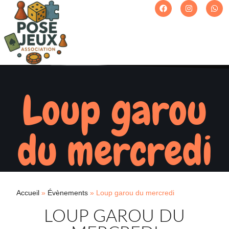
Loup garou
du mercredi
Accueil
»
Évènements
»
Loup garou du mercredi
LOUP GAROU DU