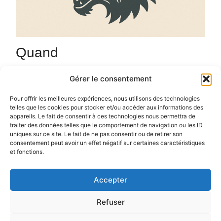
Quand
8 octobre 2025
Gérer le consentement
20h00 - 23h00
Ajouter au Calendrier
Pour offrir les meilleures expériences, nous utilisons des technologies
telles que les cookies pour stocker et/ou accéder aux informations des
Un mercredi sur 2 / et un vendredi sur 2 parties de
Télécharger ICS
Calendrier Google
appareils. Le fait de consentir à ces technologies nous permettra de
Loup Garou à partir de 20h, ouverture dès 19h
traiter des données telles que le comportement de navigation ou les ID
uniques sur ce site. Le fait de ne pas consentir ou de retirer son
consentement peut avoir un effet négatif sur certaines caractéristiques
et fonctions.
Accepter
Politique de confidentialité
Politique de cookies (UE)
Refuser