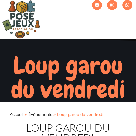
Loup garou
du vendredi
Accueil
»
Évènements
»
Loup garou du vendredi
LOUP GAROU DU