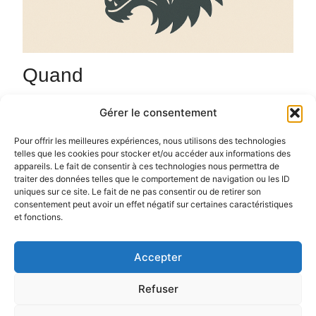
Quand
6 février 2026
Gérer le consentement
20h00 - 23h00
Ajouter au Calendrier
Pour offrir les meilleures expériences, nous utilisons des technologies
telles que les cookies pour stocker et/ou accéder aux informations des
Un mercredi sur 2 / et un vendredi sur 2 parties de
Télécharger ICS
Calendrier Google
appareils. Le fait de consentir à ces technologies nous permettra de
Loup Garou à partir de 20h, ouverture dès 19h
traiter des données telles que le comportement de navigation ou les ID
uniques sur ce site. Le fait de ne pas consentir ou de retirer son
consentement peut avoir un effet négatif sur certaines caractéristiques
et fonctions.
Accepter
Politique de confidentialité
Politique de cookies (UE)
Refuser