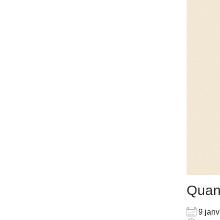
Qua
9 jan