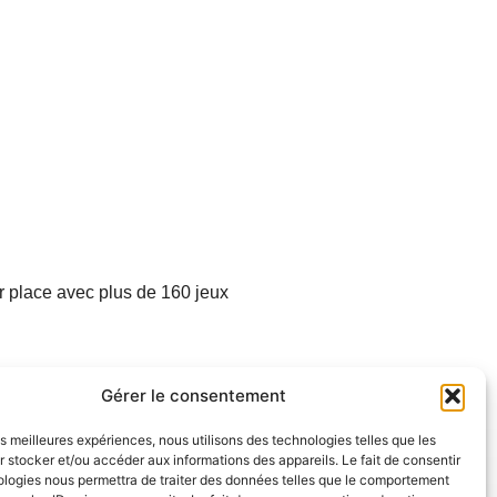
r place avec plus de 160 jeux
alendar
Office 365
O
Gérer le consentement
les meilleures expériences, nous utilisons des technologies telles que les
 stocker et/ou accéder aux informations des appareils. Le fait de consentir
ologies nous permettra de traiter des données telles que le comportement