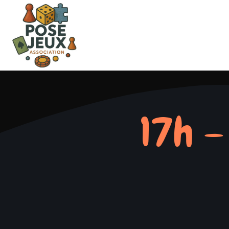
17h –