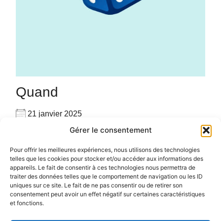
Quand
21 janvier 2025
17h00 - 23h00
Gérer le consentement
Ajouter au Calendrier
Venez seul(e) ou accompagné(e), venez jouer avec
Pour offrir les meilleures expériences, nous utilisons des technologies
Télécharger ICS
Calendrier Google
telles que les cookies pour stocker et/ou accéder aux informations des
les autres joueurs sur place avec plus de 160 jeux
appareils. Le fait de consentir à ces technologies nous permettra de
#PARTAGE #CONVIVIALITE #RENCONTRE #JEUX
traiter des données telles que le comportement de navigation ou les ID
uniques sur ce site. Le fait de ne pas consentir ou de retirer son
consentement peut avoir un effet négatif sur certaines caractéristiques
et fonctions.