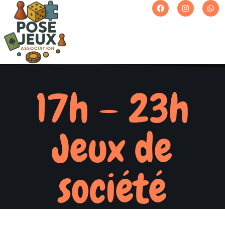
17h – 23h
Jeux de
société