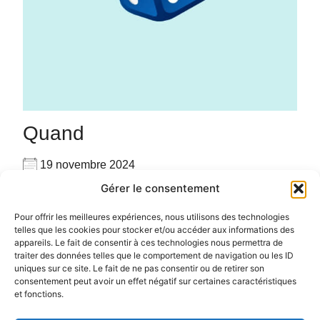
Quand
19 novembre 2024
17h00 - 23h00
Gérer le consentement
Ajouter au Calendrier
Venez seul(e) ou accompagné(e), venez jouer avec
Pour offrir les meilleures expériences, nous utilisons des technologies
Télécharger ICS
Calendrier Google
telles que les cookies pour stocker et/ou accéder aux informations des
les autres joueurs sur place avec plus de 160 jeux
appareils. Le fait de consentir à ces technologies nous permettra de
#PARTAGE #CONVIVIALITE #RENCONTRE #JEUX
traiter des données telles que le comportement de navigation ou les ID
uniques sur ce site. Le fait de ne pas consentir ou de retirer son
consentement peut avoir un effet négatif sur certaines caractéristiques
et fonctions.