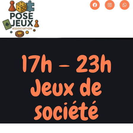
17h – 23h
Jeux de
société