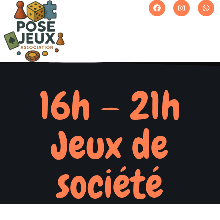
16h – 21h
Jeux de
société