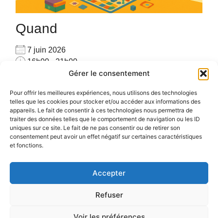
Quand
7 juin 2026
16h00 - 21h00
Gérer le consentement
Ajouter au Calendrier
Venez seul(e) ou accompagné(e), venez jouer avec
Télécharger ICS
Calendrier Google
Pour offrir les meilleures expériences, nous utilisons des technologies
les autres joueurs sur place avec plus de 160 jeux
telles que les cookies pour stocker et/ou accéder aux informations des
appareils. Le fait de consentir à ces technologies nous permettra de
#PARTAGE #CONVIVIALITE #RENCONTRE #JEUX
traiter des données telles que le comportement de navigation ou les ID
uniques sur ce site. Le fait de ne pas consentir ou de retirer son
consentement peut avoir un effet négatif sur certaines caractéristiques
et fonctions.
Accepter
Politique de confidentialité
Politique de cookies (UE)
Refuser
Voir les préférences