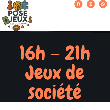
16h – 21h
Jeux de
société