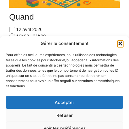
Quand
12 avril 2026
16h00 - 21h00
Gérer le consentement
Ajouter au Calendrier
Venez seul(e) ou accompagné(e), venez jouer avec
Télécharger ICS
Calendrier Google
Pour offrir les meilleures expériences, nous utilisons des technologies
les autres joueurs sur place avec plus de 160 jeux
telles que les cookies pour stocker et/ou accéder aux informations des
appareils. Le fait de consentir à ces technologies nous permettra de
#PARTAGE #CONVIVIALITE #RENCONTRE #JEUX
traiter des données telles que le comportement de navigation ou les ID
uniques sur ce site. Le fait de ne pas consentir ou de retirer son
consentement peut avoir un effet négatif sur certaines caractéristiques
et fonctions.
Accepter
Politique de confidentialité
Politique de cookies (UE)
Refuser
Voir les préférences