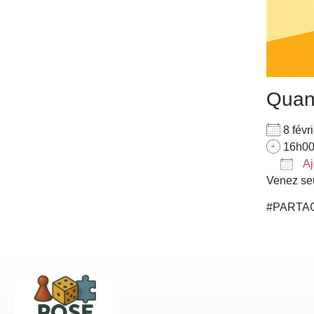
Qua
8 fév
16h00
Aj
Venez seu
Télé
#PARTA