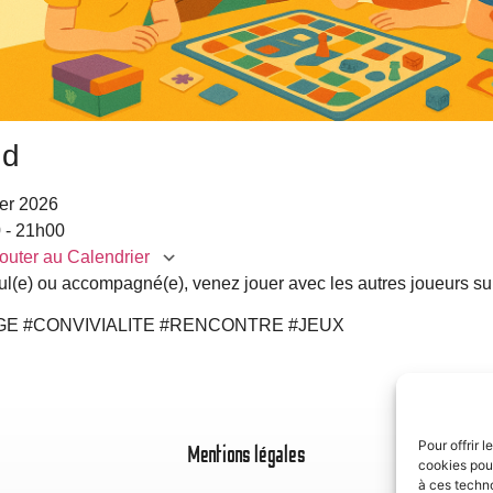
nd
rier 2026
 - 21h00
outer au Calendrier
l(e) ou accompagné(e), venez jouer avec les autres joueurs su
charger ICS
Calendrier Google
iC
GE #CONVIVIALITE #RENCONTRE #JEUX
Pour offrir 
Mentions légales
cookies pour
à ces techn