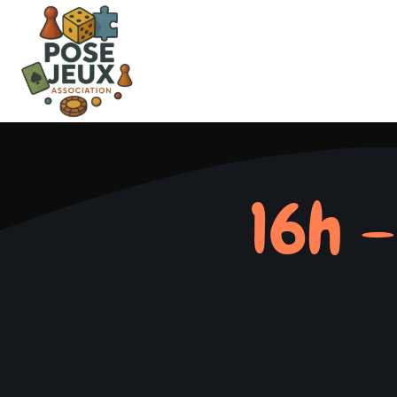
16h –