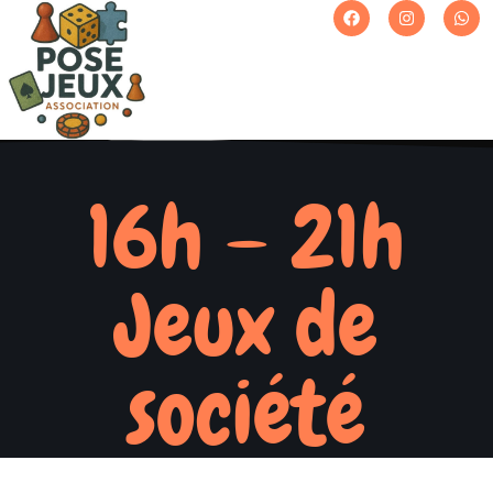
16h – 21h
Jeux de
société