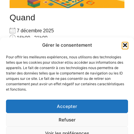
Quand
7 décembre 2025
16h00 - 21h00
Gérer le consentement
Ajouter au Calendrier
Venez seul(e) ou accompagné(e), venez jouer avec
Télécharger ICS
Calendrier Google
Pour offrir les meilleures expériences, nous utilisons des technologies
les autres joueurs sur place avec plus de 160 jeux
telles que les cookies pour stocker et/ou accéder aux informations des
appareils. Le fait de consentir à ces technologies nous permettra de
#PARTAGE #CONVIVIALITE #RENCONTRE #JEUX
traiter des données telles que le comportement de navigation ou les ID
uniques sur ce site. Le fait de ne pas consentir ou de retirer son
consentement peut avoir un effet négatif sur certaines caractéristiques
et fonctions.
Accepter
Politique de confidentialité
Politique de cookies (UE)
Refuser
Voir les préférences