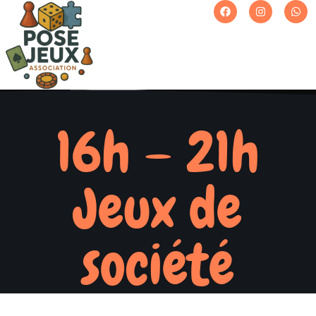
16h – 21h
Jeux de
société