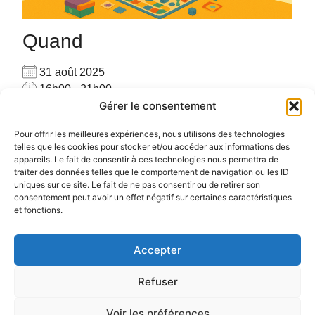
Quand
31 août 2025
16h00 - 21h00
Gérer le consentement
Ajouter au Calendrier
Venez seul(e) ou accompagné(e), venez jouer avec
Télécharger ICS
Calendrier Google
Pour offrir les meilleures expériences, nous utilisons des technologies
les autres joueurs sur place avec plus de 160 jeux
telles que les cookies pour stocker et/ou accéder aux informations des
appareils. Le fait de consentir à ces technologies nous permettra de
#PARTAGE #CONVIVIALITE #RENCONTRE #JEUX
traiter des données telles que le comportement de navigation ou les ID
uniques sur ce site. Le fait de ne pas consentir ou de retirer son
consentement peut avoir un effet négatif sur certaines caractéristiques
et fonctions.
Accepter
Politique de confidentialité
Politique de cookies (UE)
Refuser
Voir les préférences