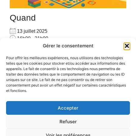
Quand
13 juillet 2025
16h00 - 21h00
Gérer le consentement
Ajouter au Calendrier
Venez seul(e) ou accompagné(e), venez jouer avec
Télécharger ICS
Calendrier Google
Pour offrir les meilleures expériences, nous utilisons des technologies
les autres joueurs sur place avec plus de 160 jeux
telles que les cookies pour stocker et/ou accéder aux informations des
appareils. Le fait de consentir à ces technologies nous permettra de
#PARTAGE #CONVIVIALITE #RENCONTRE #JEUX
traiter des données telles que le comportement de navigation ou les ID
uniques sur ce site. Le fait de ne pas consentir ou de retirer son
consentement peut avoir un effet négatif sur certaines caractéristiques
et fonctions.
Accepter
Politique de confidentialité
Politique de cookies (UE)
Refuser
Voir les préférences