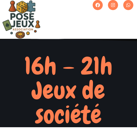
16h – 21h
Jeux de
société