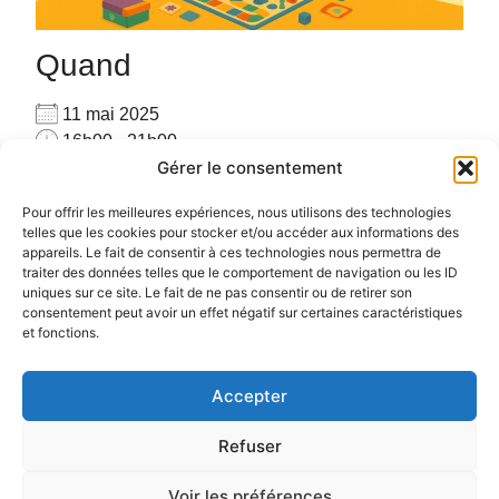
Quand
11 mai 2025
16h00 - 21h00
Gérer le consentement
Ajouter au Calendrier
Venez seul(e) ou accompagné(e), venez jouer avec
Télécharger ICS
Calendrier Google
Pour offrir les meilleures expériences, nous utilisons des technologies
les autres joueurs sur place avec plus de 160 jeux
telles que les cookies pour stocker et/ou accéder aux informations des
appareils. Le fait de consentir à ces technologies nous permettra de
#PARTAGE #CONVIVIALITE #RENCONTRE #JEUX
traiter des données telles que le comportement de navigation ou les ID
uniques sur ce site. Le fait de ne pas consentir ou de retirer son
consentement peut avoir un effet négatif sur certaines caractéristiques
et fonctions.
Accepter
Politique de confidentialité
Politique de cookies (UE)
Refuser
Voir les préférences