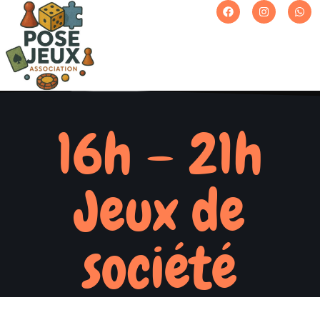
16h – 21h
Jeux de
société