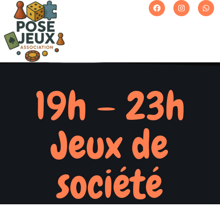
19h – 23h
Jeux de
société