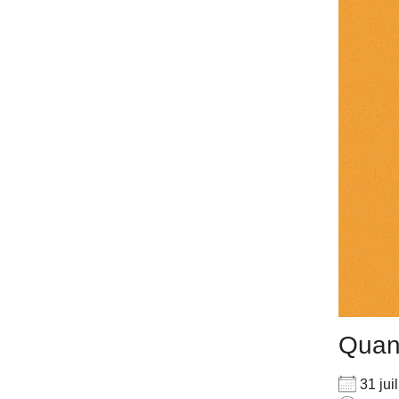
Qua
31 jui