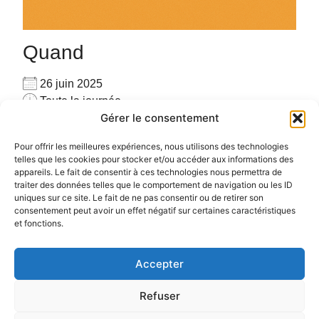
Quand
26 juin 2025
Toute la journée
Gérer le consentement
Ajouter au Calendrier
Pour privatiser merci de me contacter au
Télécharger ICS
Calendrier Google
Pour offrir les meilleures expériences, nous utilisons des technologies
06.72.78.97.17
telles que les cookies pour stocker et/ou accéder aux informations des
appareils. Le fait de consentir à ces technologies nous permettra de
Pour plus d’informations :
cliquez ici
traiter des données telles que le comportement de navigation ou les ID
uniques sur ce site. Le fait de ne pas consentir ou de retirer son
consentement peut avoir un effet négatif sur certaines caractéristiques
et fonctions.
Accepter
Politique de confidentialité
Politique de cookies (UE)
Refuser