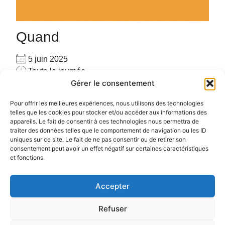
Quand
5 juin 2025
Toute la journée
Gérer le consentement
Ajouter au Calendrier
Pour privatiser merci de me contacter au
Télécharger ICS
Calendrier Google
Pour offrir les meilleures expériences, nous utilisons des technologies
06.72.78.97.17
telles que les cookies pour stocker et/ou accéder aux informations des
appareils. Le fait de consentir à ces technologies nous permettra de
Pour plus d’informations :
cliquez ici
traiter des données telles que le comportement de navigation ou les ID
uniques sur ce site. Le fait de ne pas consentir ou de retirer son
consentement peut avoir un effet négatif sur certaines caractéristiques
et fonctions.
Accepter
Politique de confidentialité
Politique de cookies (UE)
Refuser