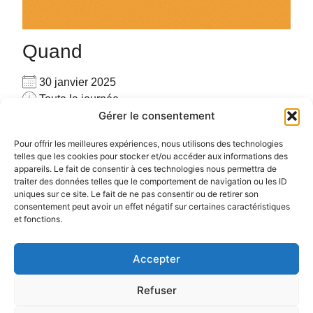
Quand
30 janvier 2025
Toute la journée
Gérer le consentement
Ajouter au Calendrier
Pour privatiser merci de me contacter au
Télécharger ICS
Calendrier Google
Pour offrir les meilleures expériences, nous utilisons des technologies
06.72.78.97.17
telles que les cookies pour stocker et/ou accéder aux informations des
appareils. Le fait de consentir à ces technologies nous permettra de
Pour plus d’informations :
cliquez ici
traiter des données telles que le comportement de navigation ou les ID
uniques sur ce site. Le fait de ne pas consentir ou de retirer son
consentement peut avoir un effet négatif sur certaines caractéristiques
et fonctions.
Accepter
Politique de confidentialité
Politique de cookies (UE)
Refuser