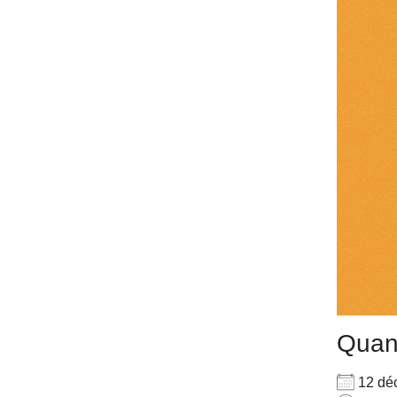
Qua
12 dé