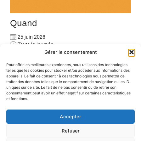
Quand
25 juin 2026
Toute la journée
Gérer le consentement
Ajouter au Calendrier
Pour privatiser merci de me contacter au
Télécharger ICS
Calendrier Google
Pour offrir les meilleures expériences, nous utilisons des technologies
06.72.78.97.17
telles que les cookies pour stocker et/ou accéder aux informations des
appareils. Le fait de consentir à ces technologies nous permettra de
Pour plus d’informations :
cliquez ici
traiter des données telles que le comportement de navigation ou les ID
uniques sur ce site. Le fait de ne pas consentir ou de retirer son
consentement peut avoir un effet négatif sur certaines caractéristiques
et fonctions.
Accepter
Politique de confidentialité
Politique de cookies (UE)
Refuser