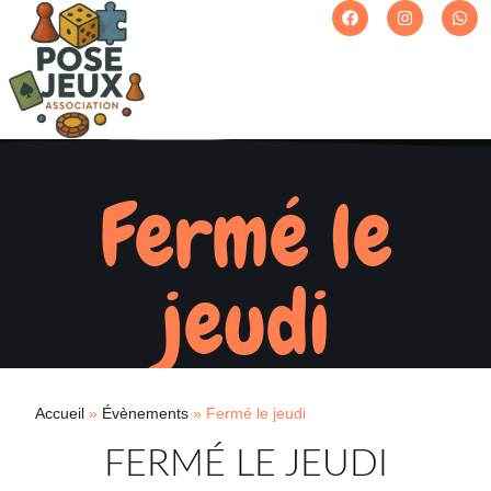
Fermé le
jeudi
Accueil
»
Évènements
»
Fermé le jeudi
FERMÉ LE JEUDI