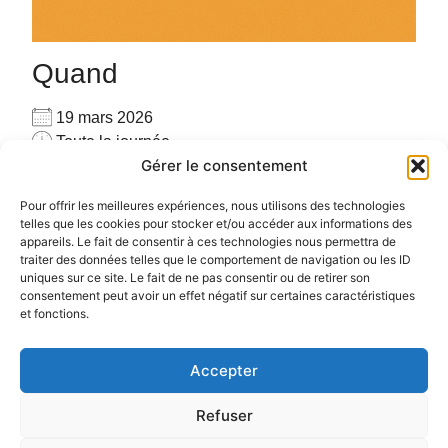
Quand
19 mars 2026
Toute la journée
Gérer le consentement
Ajouter au Calendrier
Pour privatiser merci de me contacter au
Télécharger ICS
Calendrier Google
Pour offrir les meilleures expériences, nous utilisons des technologies
06.72.78.97.17
telles que les cookies pour stocker et/ou accéder aux informations des
appareils. Le fait de consentir à ces technologies nous permettra de
Pour plus d’informations :
cliquez ici
traiter des données telles que le comportement de navigation ou les ID
uniques sur ce site. Le fait de ne pas consentir ou de retirer son
consentement peut avoir un effet négatif sur certaines caractéristiques
et fonctions.
Accepter
Politique de confidentialité
Politique de cookies (UE)
Refuser