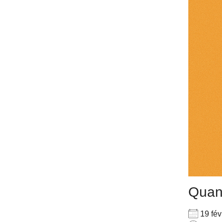
Qua
19 fé