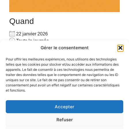
Quand
22 janvier 2026
Toute la journée
Gérer le consentement
Ajouter au Calendrier
Pour privatiser merci de me contacter au
Télécharger ICS
Calendrier Google
Pour offrir les meilleures expériences, nous utilisons des technologies
06.72.78.97.17
telles que les cookies pour stocker et/ou accéder aux informations des
appareils. Le fait de consentir à ces technologies nous permettra de
Pour plus d’informations :
cliquez ici
traiter des données telles que le comportement de navigation ou les ID
uniques sur ce site. Le fait de ne pas consentir ou de retirer son
consentement peut avoir un effet négatif sur certaines caractéristiques
et fonctions.
Accepter
Politique de confidentialité
Politique de cookies (UE)
Refuser