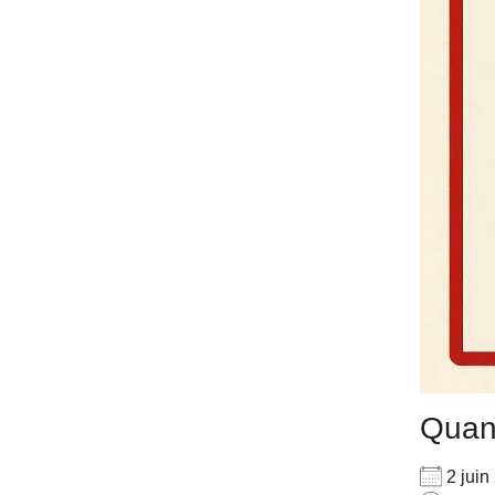
Qua
2 jui