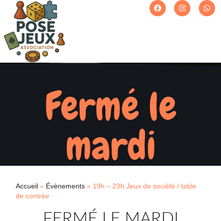
Fermé le
mardi
Accueil
»
Évènements
»
19h – 23h Jeux de société / table
de contrée
FERMÉ LE MARDI