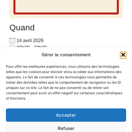
Quand
14 avril 2026
20h00 - 23h00
Gérer le consentement
Ajouter au Calendrier
Pour privatiser merci de me contacter au
Télécharger ICS
Calendrier Google
Pour offrir les meilleures expériences, nous utilisons des technologies
06.72.78.97.17
telles que les cookies pour stocker et/ou accéder aux informations des
appareils. Le fait de consentir à ces technologies nous permettra de
Pour plus d’informations :
cliquez ici
traiter des données telles que le comportement de navigation ou les ID
uniques sur ce site. Le fait de ne pas consentir ou de retirer son
consentement peut avoir un effet négatif sur certaines caractéristiques
et fonctions.
Accepter
Politique de confidentialité
Politique de cookies (UE)
Refuser