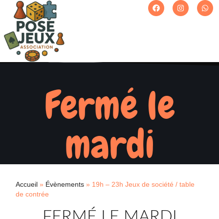
Fermé le
mardi
Accueil
»
Évènements
»
19h – 23h Jeux de société / table
de contrée
FERMÉ LE MARDI