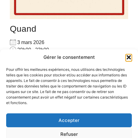
Quand
3 mars 2026
20h00 - 23h00
Gérer le consentement
Ajouter au Calendrier
Pour privatiser merci de me contacter au
Télécharger ICS
Calendrier Google
Pour offrir les meilleures expériences, nous utilisons des technologies
06.72.78.97.17
telles que les cookies pour stocker et/ou accéder aux informations des
appareils. Le fait de consentir à ces technologies nous permettra de
Pour plus d’informations :
cliquez ici
traiter des données telles que le comportement de navigation ou les ID
uniques sur ce site. Le fait de ne pas consentir ou de retirer son
consentement peut avoir un effet négatif sur certaines caractéristiques
et fonctions.
Accepter
Politique de confidentialité
Politique de cookies (UE)
Refuser