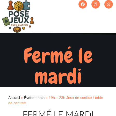
Fermé le
mardi
Accueil
»
Évènements
»
19h – 23h Jeux de société / table
de contrée
FERMÉ LE MARDI