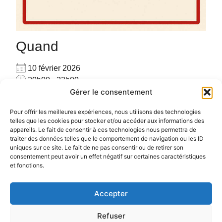
Quand
10 février 2026
20h00 - 23h00
Gérer le consentement
Ajouter au Calendrier
Pour privatiser merci de me contacter au
Télécharger ICS
Calendrier Google
Pour offrir les meilleures expériences, nous utilisons des technologies
06.72.78.97.17
telles que les cookies pour stocker et/ou accéder aux informations des
appareils. Le fait de consentir à ces technologies nous permettra de
Pour plus d’informations :
cliquez ici
traiter des données telles que le comportement de navigation ou les ID
uniques sur ce site. Le fait de ne pas consentir ou de retirer son
consentement peut avoir un effet négatif sur certaines caractéristiques
et fonctions.
Accepter
Politique de confidentialité
Politique de cookies (UE)
Refuser