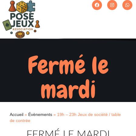
Fermé le
mardi
Accueil
»
Évènements
»
19h – 23h Jeux de société / table
de contrée
FERMÉ LE MARDI