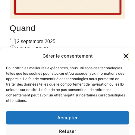
Quand
2 septembre 2025
20h00 - 23h00
Gérer le consentement
Ajouter au Calendrier
Pour privatiser merci de me contacter au
Télécharger ICS
Calendrier Google
Pour offrir les meilleures expériences, nous utilisons des technologies
06.72.78.97.17
telles que les cookies pour stocker et/ou accéder aux informations des
appareils. Le fait de consentir à ces technologies nous permettra de
Pour plus d’informations :
cliquez ici
traiter des données telles que le comportement de navigation ou les ID
uniques sur ce site. Le fait de ne pas consentir ou de retirer son
consentement peut avoir un effet négatif sur certaines caractéristiques
et fonctions.
Accepter
Politique de confidentialité
Politique de cookies (UE)
Refuser