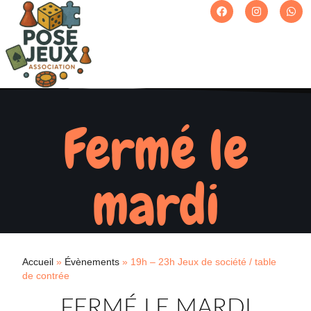
Fermé le
mardi
Accueil
»
Évènements
»
19h – 23h Jeux de société / table
de contrée
FERMÉ LE MARDI