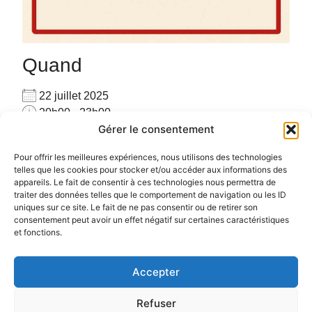
Quand
22 juillet 2025
20h00 - 23h00
Gérer le consentement
Ajouter au Calendrier
Pour privatiser merci de me contacter au
Télécharger ICS
Calendrier Google
Pour offrir les meilleures expériences, nous utilisons des technologies
06.72.78.97.17
telles que les cookies pour stocker et/ou accéder aux informations des
appareils. Le fait de consentir à ces technologies nous permettra de
Pour plus d’informations :
cliquez ici
traiter des données telles que le comportement de navigation ou les ID
uniques sur ce site. Le fait de ne pas consentir ou de retirer son
consentement peut avoir un effet négatif sur certaines caractéristiques
et fonctions.
Accepter
Politique de confidentialité
Politique de cookies (UE)
Refuser