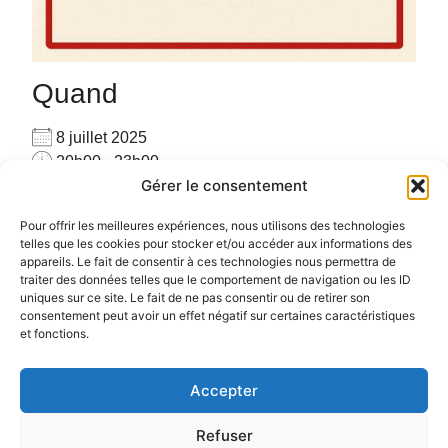
Quand
8 juillet 2025
20h00 - 23h00
Gérer le consentement
Ajouter au Calendrier
Pour privatiser merci de me contacter au
Télécharger ICS
Calendrier Google
Pour offrir les meilleures expériences, nous utilisons des technologies
06.72.78.97.17
telles que les cookies pour stocker et/ou accéder aux informations des
appareils. Le fait de consentir à ces technologies nous permettra de
Pour plus d’informations :
cliquez ici
traiter des données telles que le comportement de navigation ou les ID
uniques sur ce site. Le fait de ne pas consentir ou de retirer son
consentement peut avoir un effet négatif sur certaines caractéristiques
et fonctions.
Accepter
Politique de confidentialité
Politique de cookies (UE)
Refuser