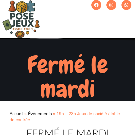
Fermé le
mardi
Accueil
»
Évènements
»
19h – 23h Jeux de société / table
de contrée
FERMÉ LE MARDI