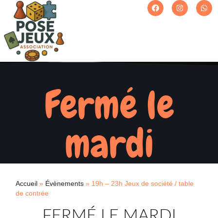
Fermé le
mardi
Accueil
»
Évènements
»
19h – 23h Jeux de société / table
de contrée
FERMÉ LE MARDI