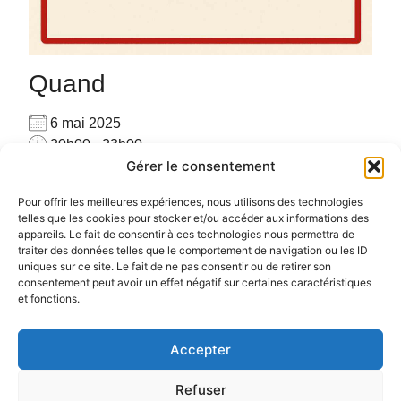
Quand
6 mai 2025
20h00 - 23h00
Gérer le consentement
Ajouter au Calendrier
Pour privatiser merci de me contacter au
Télécharger ICS
Calendrier Google
Pour offrir les meilleures expériences, nous utilisons des technologies
06.72.78.97.17
telles que les cookies pour stocker et/ou accéder aux informations des
appareils. Le fait de consentir à ces technologies nous permettra de
Pour plus d’informations :
cliquez ici
traiter des données telles que le comportement de navigation ou les ID
uniques sur ce site. Le fait de ne pas consentir ou de retirer son
consentement peut avoir un effet négatif sur certaines caractéristiques
et fonctions.
Accepter
Politique de confidentialité
Politique de cookies (UE)
Refuser