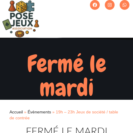
Fermé le
mardi
Accueil
»
Évènements
»
19h – 23h Jeux de société / table
de contrée
FERMÉ LE MARDI