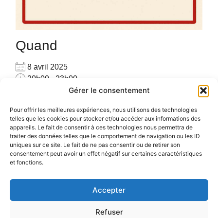
Quand
8 avril 2025
20h00 - 23h00
Gérer le consentement
Ajouter au Calendrier
Pour privatiser merci de me contacter au
Télécharger ICS
Calendrier Google
Pour offrir les meilleures expériences, nous utilisons des technologies
06.72.78.97.17
telles que les cookies pour stocker et/ou accéder aux informations des
appareils. Le fait de consentir à ces technologies nous permettra de
Pour plus d’informations :
cliquez ici
traiter des données telles que le comportement de navigation ou les ID
uniques sur ce site. Le fait de ne pas consentir ou de retirer son
consentement peut avoir un effet négatif sur certaines caractéristiques
et fonctions.
Accepter
Politique de confidentialité
Politique de cookies (UE)
Refuser