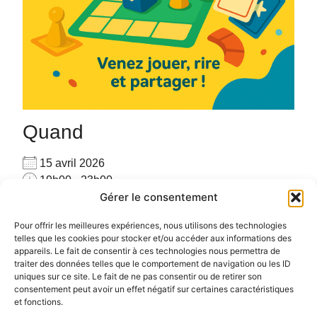
Quand
15 avril 2026
19h00 - 23h00
Gérer le consentement
Ajouter au Calendrier
Venez seul(e) ou accompagné(e), venez jouer avec
Télécharger ICS
Calendrier Google
Pour offrir les meilleures expériences, nous utilisons des technologies
les autres joueurs sur place avec plus de 160 jeux
telles que les cookies pour stocker et/ou accéder aux informations des
appareils. Le fait de consentir à ces technologies nous permettra de
#PARTAGE #CONVIVIALITE #RENCONTRE #JEUX
traiter des données telles que le comportement de navigation ou les ID
uniques sur ce site. Le fait de ne pas consentir ou de retirer son
consentement peut avoir un effet négatif sur certaines caractéristiques
et fonctions.