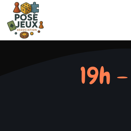
19h –