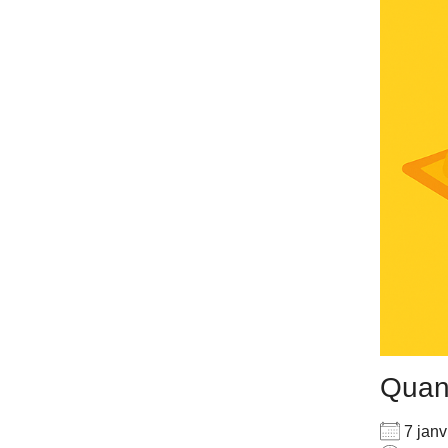
Qua
7 jan